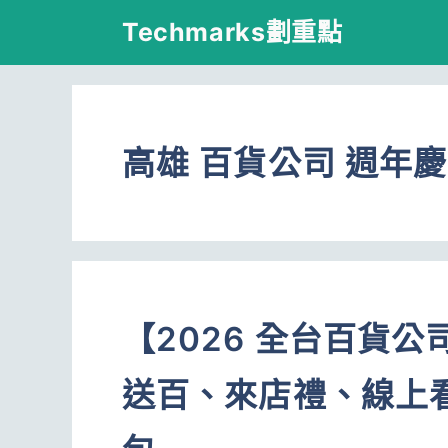
跳
Techmarks劃重點
至
主
要
高雄 百貨公司 週年慶
內
容
【2026 全台百貨
送百、來店禮、線上