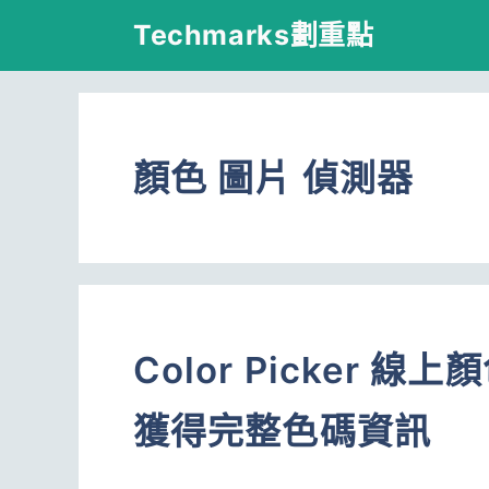
跳
Techmarks劃重點
至
主
要
顏色 圖片 偵測器
內
容
Color Picker
獲得完整色碼資訊