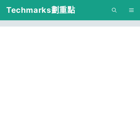
跳
Techmarks劃重點
M
至
主
要
內
容