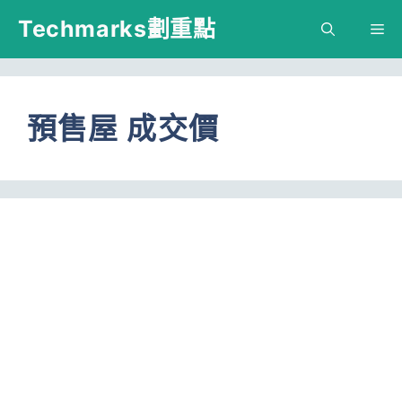
跳
Techmarks劃重點
M
至
主
要
預售屋 成交價
內
容