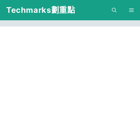
跳
Techmarks劃重點
M
至
主
要
內
容