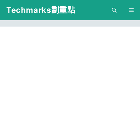
跳
Techmarks劃重點
M
至
主
要
內
容