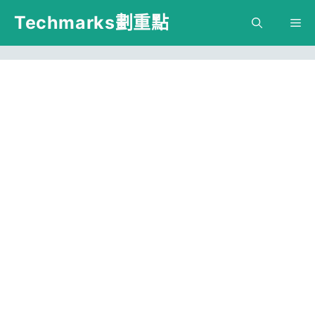
跳
Techmarks劃重點
M
至
主
要
內
容