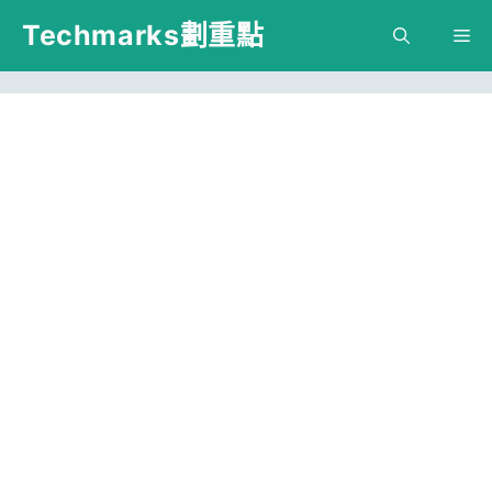
跳
Techmarks劃重點
M
至
主
要
內
容