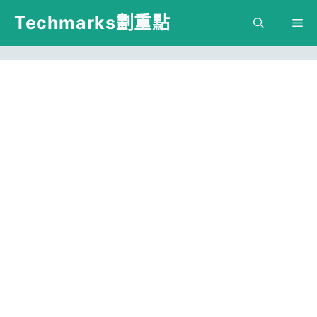
跳
Techmarks劃重點
M
至
主
要
內
容