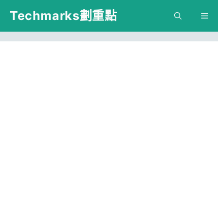
跳
Techmarks劃重點
M
至
主
要
內
容