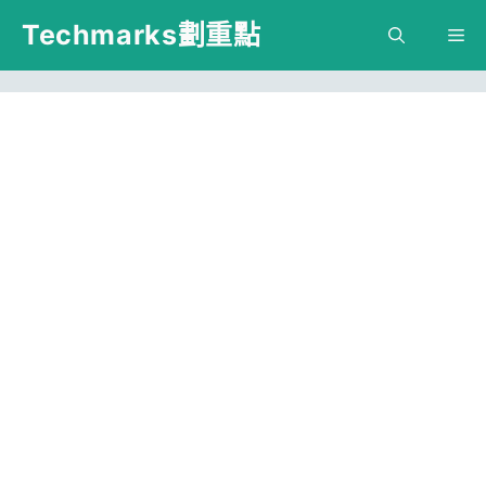
跳
Techmarks劃重點
M
至
主
要
內
容