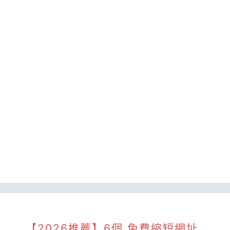
【2026推薦】6個 免費縮短網址