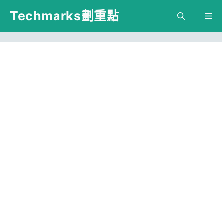
跳
Techmarks劃重點
M
至
主
要
內
容