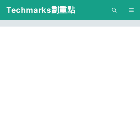
跳
Techmarks劃重點
M
至
主
要
內
容