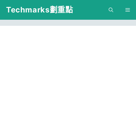
跳
Techmarks劃重點
M
至
主
要
內
容