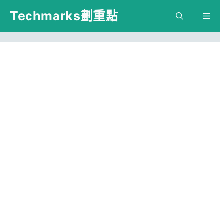
跳
Techmarks劃重點
M
至
主
要
內
容