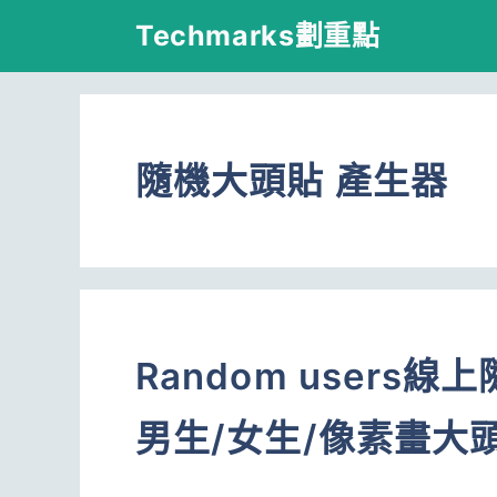
跳
Techmarks劃重點
至
主
要
隨機大頭貼 產生器
內
容
Random user
男生/女生/像素畫大