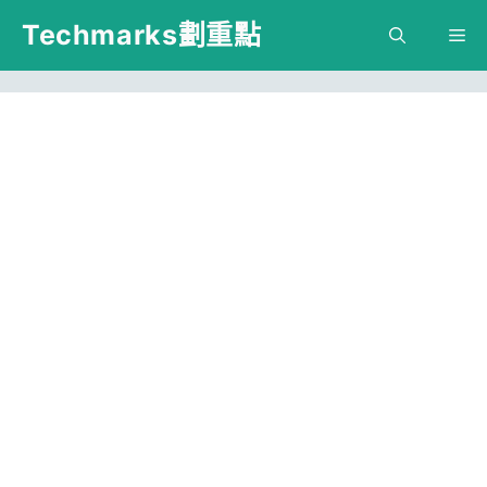
跳
Techmarks劃重點
M
至
主
要
內
容