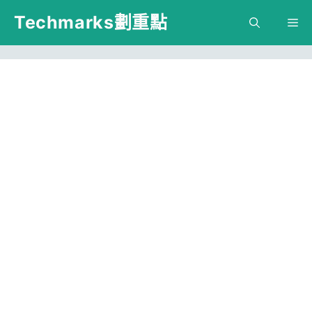
跳
Techmarks劃重點
M
至
主
要
內
容