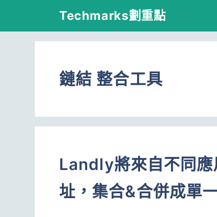
跳
Techmarks劃重點
至
主
要
鏈結 整合工具
內
容
Landly將來自不同
址，集合&合併成單