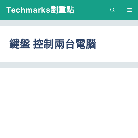
跳
Techmarks劃重點
M
至
主
要
鍵盤 控制兩台電腦
內
容