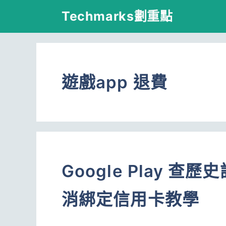
跳
Techmarks劃重點
至
主
要
遊戲app 退費
內
容
Google Play 
消綁定信用卡教學