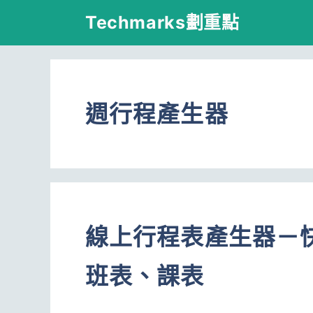
跳
Techmarks劃重點
至
主
要
週行程產生器
內
容
線上行程表產生器－
班表、課表