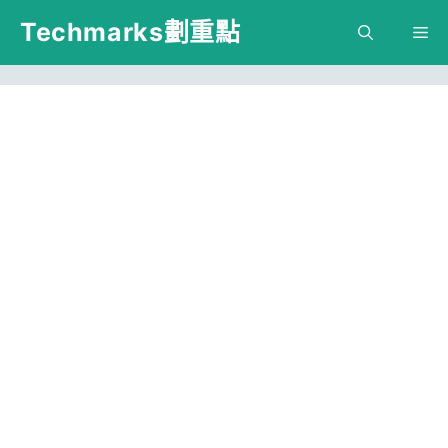
跳
Techmarks劃重點
M
至
主
要
內
容