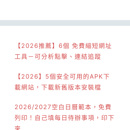
【2026推薦】6個 免費縮短網址
工具－可分析點擊、連結追蹤
【2026】5個安全可用的APK下
載網站，下載新舊版本安裝檔
2026/2027空白日曆範本，免費
列印！自己填每日待辦事項，印下
來