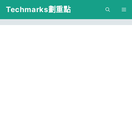
跳
Techmarks劃重點
M
至
主
要
內
容