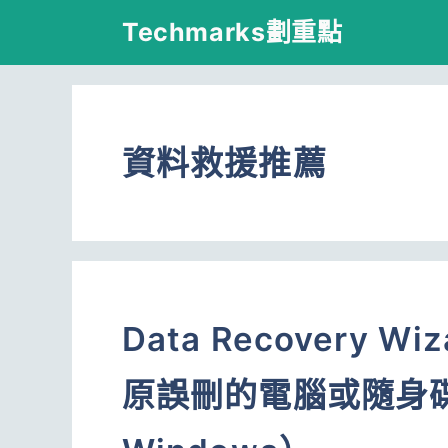
跳
Techmarks劃重點
至
主
要
資料救援推薦
內
容
Data Recovery
原誤刪的電腦或隨身碟