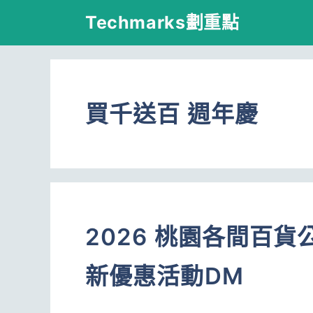
跳
Techmarks劃重點
至
主
要
買千送百 週年慶
內
容
2026 桃園各間百
新優惠活動DM