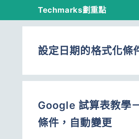
跳
Techmarks劃重點
至
主
要
設定日期的格式化條
內
容
Google 試算表教
條件，自動變更