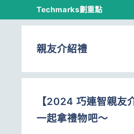
跳
Techmarks劃重點
至
主
要
親友介紹禮
內
容
【2024 巧連智親
一起拿禮物吧～