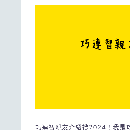
巧連智親友介紹禮2024！我