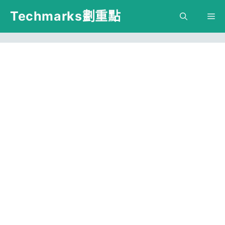
跳
Techmarks劃重點
M
至
主
要
內
容