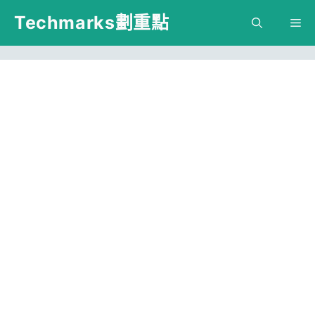
跳
Techmarks劃重點
M
至
主
要
內
容