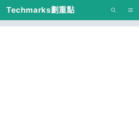
跳
Techmarks劃重點
M
至
主
要
內
容