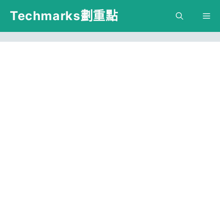
跳
Techmarks劃重點
M
至
主
要
內
容