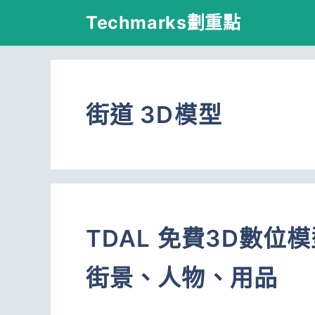
跳
Techmarks劃重點
至
主
要
街道 3D模型
內
容
TDAL 免費3D數
街景、人物、用品