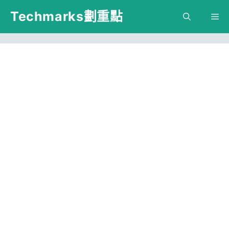
跳
Techmarks劃重點
M
至
主
要
內
容