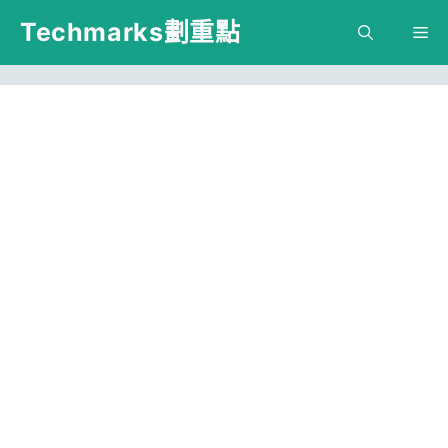
跳
Techmarks劃重點
M
至
主
要
內
容