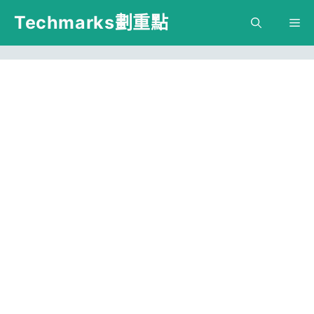
跳
Techmarks劃重點
M
至
主
要
內
容