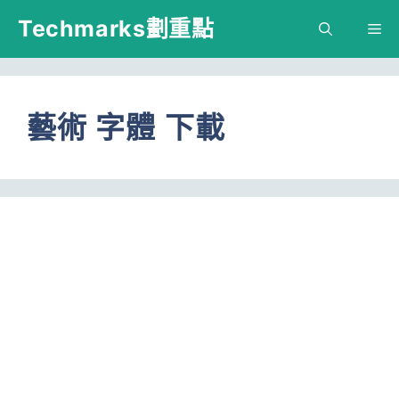
跳
Techmarks劃重點
M
至
主
要
藝術 字體 下載
內
容