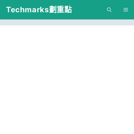
跳
Techmarks劃重點
M
至
主
要
內
容