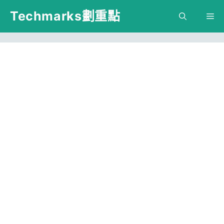
跳
Techmarks劃重點
M
至
主
要
內
容