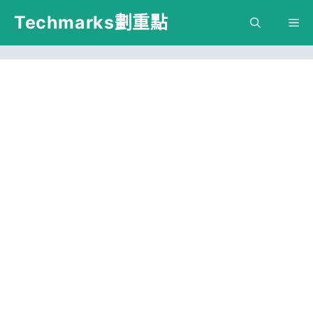
跳
Techmarks劃重點
M
至
主
要
內
容