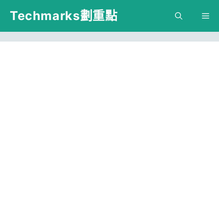
跳
Techmarks劃重點
M
至
主
要
內
容