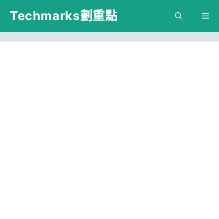
跳
Techmarks劃重點
M
至
主
要
內
容