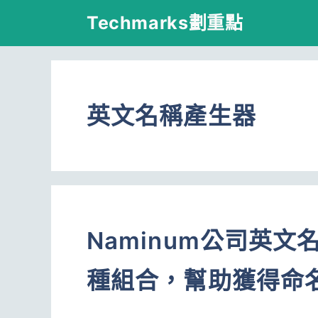
跳
Techmarks劃重點
至
主
要
英文名稱產生器
內
容
Naminum公司英
種組合，幫助獲得命