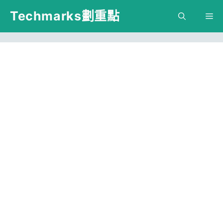
跳
Techmarks劃重點
M
至
主
要
內
容