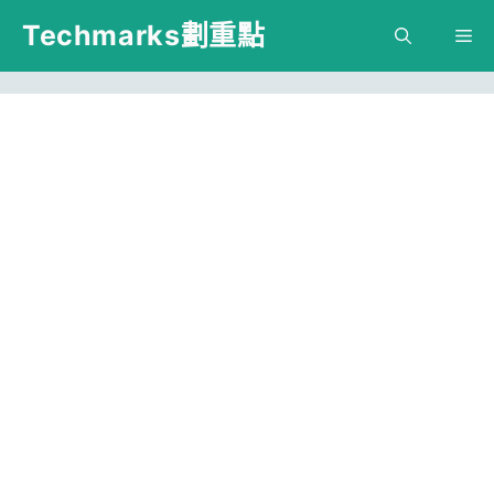
跳
Techmarks劃重點
M
至
主
要
內
容