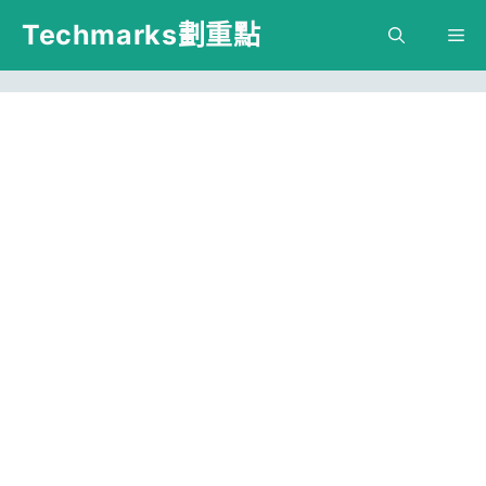
跳
Techmarks劃重點
M
至
主
要
內
容