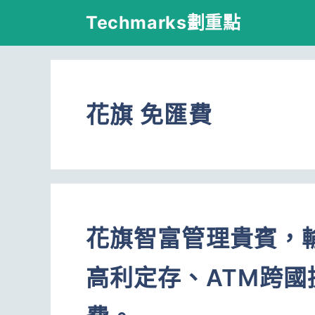
跳
Techmarks劃重點
至
主
要
花旗 免匯費
內
容
花旗智富管理貴賓，
高利定存、ATM跨