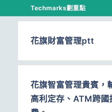
跳
Techmarks劃重點
至
主
要
花旗財富管理ptt
內
容
花旗智富管理貴賓，
高利定存、ATM跨