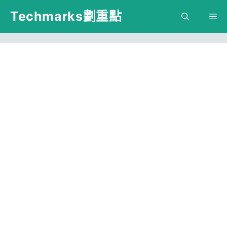
跳
Techmarks劃重點
M
至
主
要
內
容